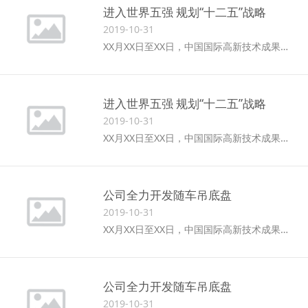
进入世界五强 规划“十二五”战略
2019-10-31
XX月XX日至XX日，中国国际高新技术成果交易会在深圳会展中心隆重举行。XX集团作为装备制造产业中创新业绩突出、对产业技术进步具有重要作用的代表性企业
进入世界五强 规划“十二五”战略
2019-10-31
XX月XX日至XX日，中国国际高新技术成果交易会在深圳会展中心隆重举行。XX集团作为装备制造产业中创新业绩突出、对产业技术进步具有重要作用的代表性企业
公司全力开发随车吊底盘
2019-10-31
XX月XX日至XX日，中国国际高新技术成果交易会在深圳会展中心隆重举行。XX集团作为装备制造产业中创新业绩突出、对产业技术进步具有重要作用的代表性企业
公司全力开发随车吊底盘
2019-10-31